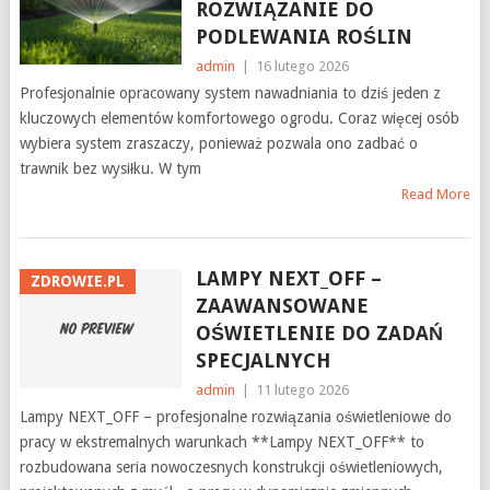
ROZWIĄZANIE DO
PODLEWANIA ROŚLIN
admin
|
16 lutego 2026
Profesjonalnie opracowany system nawadniania to dziś jeden z
kluczowych elementów komfortowego ogrodu. Coraz więcej osób
wybiera system zraszaczy, ponieważ pozwala ono zadbać o
trawnik bez wysiłku. W tym
Read More
LAMPY NEXT_OFF –
ZDROWIE.PL
ZAAWANSOWANE
OŚWIETLENIE DO ZADAŃ
SPECJALNYCH
admin
|
11 lutego 2026
Lampy NEXT_OFF – profesjonalne rozwiązania oświetleniowe do
pracy w ekstremalnych warunkach **Lampy NEXT_OFF** to
rozbudowana seria nowoczesnych konstrukcji oświetleniowych,