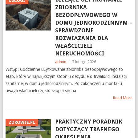
USŁUGI
ZBIORNIKA
BEZODPŁYWOWEGO W
DOMU JEDNORODZINNYM –
SPRAWDZONE
ROZWIĄZANIA DLA
WŁAŚCICIELI
NIERUCHOMOŚCI
admin
|
7 lutego 2026
Wstęp: Codzienne użytkowanie zbiornika bezodpływowego to
etap, który w największym stopniu decyduje o trwałości instalacji
sanitarnej w domu jednorodzinnym. Po zakończeniu montażu
uwaga właścicieli często skupia się na
Read More
PRAKTYCZNY PORADNIK
ZDROWIE.PL
DOTYCZĄCY TRAFNEGO
OKREŚLENIA,