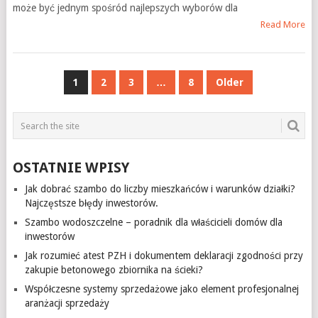
może być jednym spośród najlepszych wyborów dla
Read More
NAWIGACJA
1
2
3
…
8
Older
PO
WPISACH
OSTATNIE WPISY
Jak dobrać szambo do liczby mieszkańców i warunków działki?
Najczęstsze błędy inwestorów.
Szambo wodoszczelne – poradnik dla właścicieli domów dla
inwestorów
Jak rozumieć atest PZH i dokumentem deklaracji zgodności przy
zakupie betonowego zbiornika na ścieki?
Współczesne systemy sprzedażowe jako element profesjonalnej
aranżacji sprzedaży