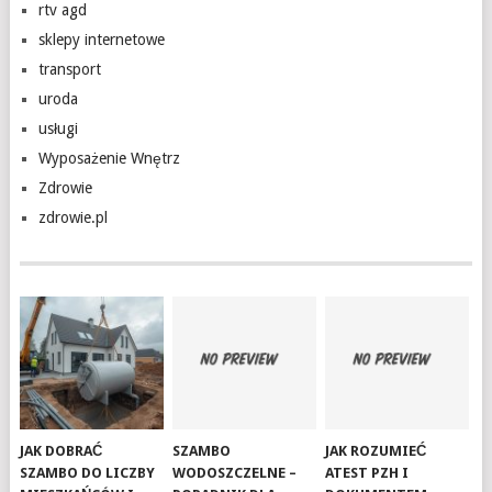
rtv agd
sklepy internetowe
transport
uroda
usługi
Wyposażenie Wnętrz
Zdrowie
zdrowie.pl
JAK DOBRAĆ
SZAMBO
JAK ROZUMIEĆ
SZAMBO DO LICZBY
WODOSZCZELNE –
ATEST PZH I