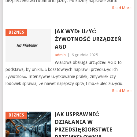
bezpieczeństwa i komfortu jazdy. Po każdej naprawie warto
Read More
JAK WYDŁUŻYĆ
BIZNES
ŻYWOTNOŚĆ URZĄDZEŃ
AGD
admin
|
6 grudnia 2025
Właściwa obsługa urządzeń AGD to
podstawa, by uniknąć kosztownych napraw i przedłużyć ich
żywotność. Intensywne użytkowanie pralek, zmywarek czy
lodówek sprawia, że nawet najlepszy sprzęt może ulec zużyciu.
Read More
JAK USPRAWNIĆ
BIZNES
DZIAŁANIA W
PRZEDSIĘBIORSTWIE