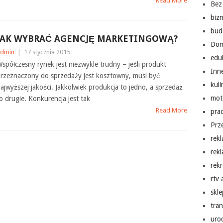
Read More
Bez 
biz
bud
JAK WYBRAĆ AGENCJĘ MARKETINGOWĄ?
Do
dmin
|
17 stycznia 2015
edu
spółczesny rynek jest niezwykle trudny – jeśli produkt
Inn
rzeznaczony do sprzedaży jest kosztowny, musi być
kuli
ajwyższej jakości. Jakkolwiek produkcja to jedno, a sprzedaż
mot
o drugie. Konkurencja jest tak
Read More
pra
Prz
rek
rek
rekr
rtv
skl
tra
uro