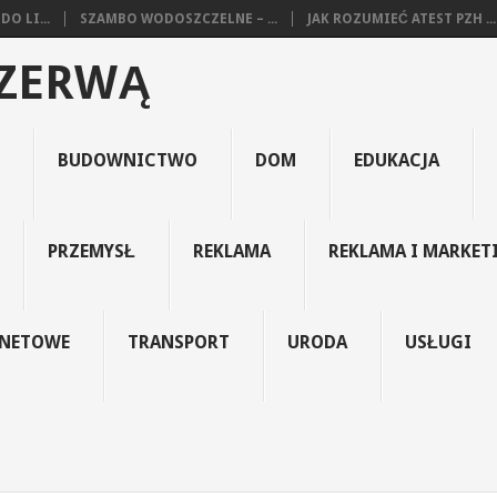
O LI...
SZAMBO WODOSZCZELNE – ...
JAK ROZUMIEĆ ATEST PZH ...
EZERWĄ
BUDOWNICTWO
DOM
EDUKACJA
PRZEMYSŁ
REKLAMA
REKLAMA I MARKET
RNETOWE
TRANSPORT
URODA
USŁUGI