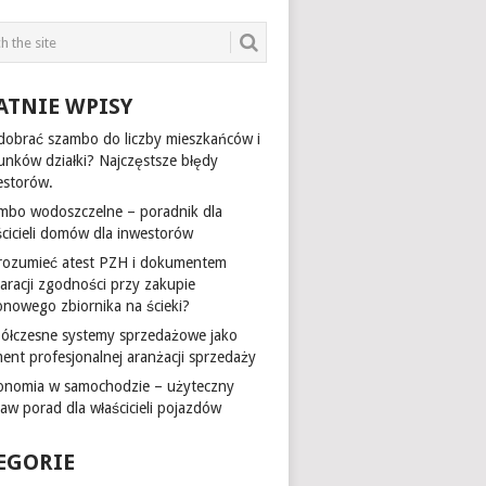
ATNIE WPISY
 dobrać szambo do liczby mieszkańców i
unków działki? Najczęstsze błędy
estorów.
mbo wodoszczelne – poradnik dla
ścicieli domów dla inwestorów
 rozumieć atest PZH i dokumentem
laracji zgodności przy zakupie
onowego zbiornika na ścieki?
ółczesne systemy sprzedażowe jako
ment profesjonalnej aranżacji sprzedaży
onomia w samochodzie – użyteczny
taw porad dla właścicieli pojazdów
EGORIE