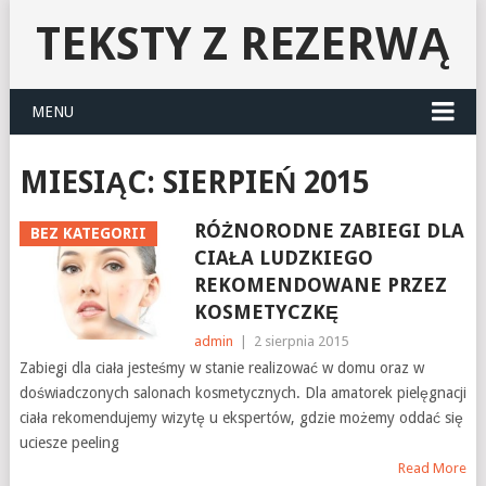
TEKSTY Z REZERWĄ
MENU
MIESIĄC:
SIERPIEŃ 2015
RÓŻNORODNE ZABIEGI DLA
BEZ KATEGORII
CIAŁA LUDZKIEGO
REKOMENDOWANE PRZEZ
KOSMETYCZKĘ
admin
|
2 sierpnia 2015
Zabiegi dla ciała jesteśmy w stanie realizować w domu oraz w
doświadczonych salonach kosmetycznych. Dla amatorek pielęgnacji
ciała rekomendujemy wizytę u ekspertów, gdzie możemy oddać się
uciesze peeling
Read More