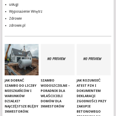
usługi
Wyposażenie Wnętrz
Zdrowie
zdrowie.pl
JAK DOBRAĆ
SZAMBO
JAK ROZUMIEĆ
SZAMBO DO LICZBY
WODOSZCZELNE –
ATEST PZH I
MIESZKAŃCÓW I
PORADNIK DLA
DOKUMENTEM
WARUNKÓW
WŁAŚCICIELI
DEKLARACJI
DZIAŁKI?
DOMÓW DLA
ZGODNOŚCI PRZY
NAJCZĘSTSZE BŁĘDY
INWESTORÓW
ZAKUPIE
INWESTORÓW.
BETONOWEGO