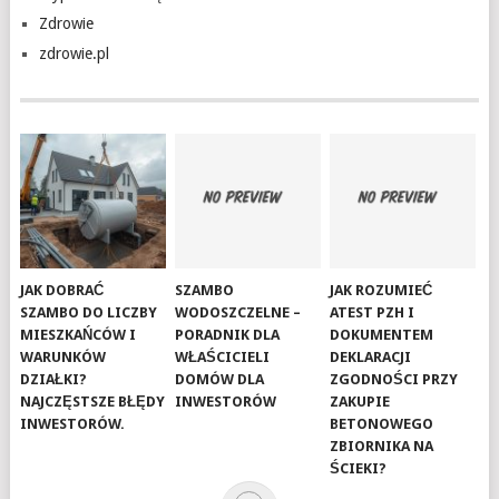
Zdrowie
zdrowie.pl
JAK DOBRAĆ
SZAMBO
JAK ROZUMIEĆ
SZAMBO DO LICZBY
WODOSZCZELNE –
ATEST PZH I
MIESZKAŃCÓW I
PORADNIK DLA
DOKUMENTEM
WARUNKÓW
WŁAŚCICIELI
DEKLARACJI
DZIAŁKI?
DOMÓW DLA
ZGODNOŚCI PRZY
NAJCZĘSTSZE BŁĘDY
INWESTORÓW
ZAKUPIE
INWESTORÓW.
BETONOWEGO
ZBIORNIKA NA
ŚCIEKI?