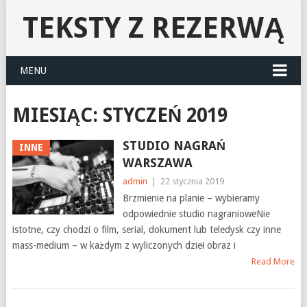
TEKSTY Z REZERWĄ
MENU
MIESIĄC:
STYCZEŃ 2019
STUDIO NAGRAŃ
INNE
WARSZAWA
admin
|
22 stycznia 2019
Brzmienie na planie – wybieramy
odpowiednie studio nagranioweNie
istotne, czy chodzi o film, serial, dokument lub teledysk czy inne
mass-medium – w każdym z wyliczonych dzieł obraz i
Read More