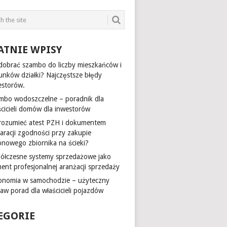
ATNIE WPISY
 dobrać szambo do liczby mieszkańców i
unków działki? Najczęstsze błędy
estorów.
mbo wodoszczelne – poradnik dla
ścicieli domów dla inwestorów
 rozumieć atest PZH i dokumentem
laracji zgodności przy zakupie
onowego zbiornika na ścieki?
ółczesne systemy sprzedażowe jako
ment profesjonalnej aranżacji sprzedaży
onomia w samochodzie – użyteczny
taw porad dla właścicieli pojazdów
EGORIE