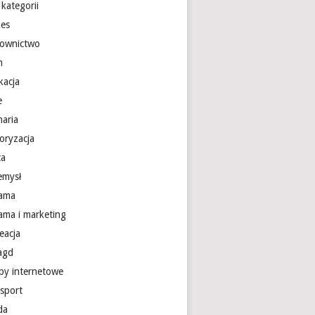
kategorii
nes
ownictwo
m
kacja
e
naria
oryzacja
ca
emysł
lama
lama i marketing
eacja
 agd
epy internetowe
nsport
da