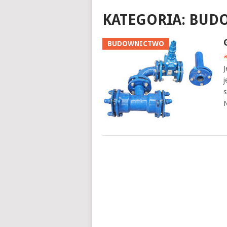
KATEGORIA:
BUD
BUDOWNICTWO
a
J
j
s
N