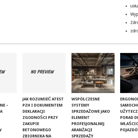
usłu
Wyp
Zdr
zdr
JAK ROZUMIEĆ ATEST
WSPÓŁCZESNE
ERGONO
NE –
PZH I DOKUMENTEM
SYSTEMY
SAMOCHO
LA
DEKLARACJI
SPRZEDAŻOWE JAKO
UŻYTECZ
ZGODNOŚCI PRZY
ELEMENT
PORAD D
ZAKUPIE
PROFESJONALNEJ
WŁAŚCIC
W
BETONOWEGO
ARANŻACJI
POJAZD
ZBIORNIKA NA
SPRZEDAŻY