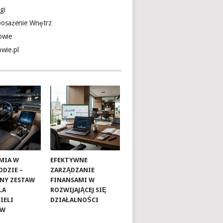
gi
osażenie Wnętrz
owie
owie.pl
MIA W
EFEKTYWNE
DZIE –
ZARZĄDZANIE
NY ZESTAW
FINANSAMI W
LA
ROZWIJAJĄCEJ SIĘ
IELI
DZIAŁALNOŚCI
ÓW