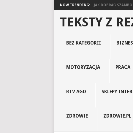
NOW TRENDING:
JAK DOBRAĆ SZAMBO D
TEKSTY Z R
BEZ KATEGORII
BIZNES
MOTORYZACJA
PRACA
RTV AGD
SKLEPY INTE
ZDROWIE
ZDROWIE.PL