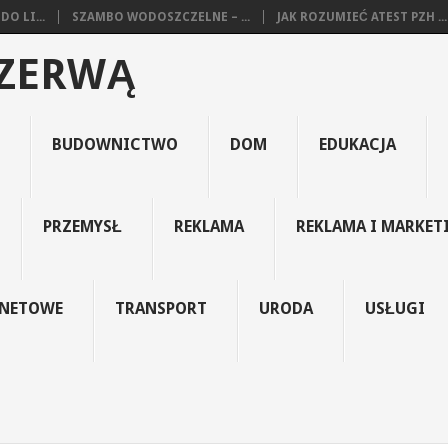
O LI...
SZAMBO WODOSZCZELNE – ...
JAK ROZUMIEĆ ATEST PZH ...
EZERWĄ
BUDOWNICTWO
DOM
EDUKACJA
PRZEMYSŁ
REKLAMA
REKLAMA I MARKET
RNETOWE
TRANSPORT
URODA
USŁUGI