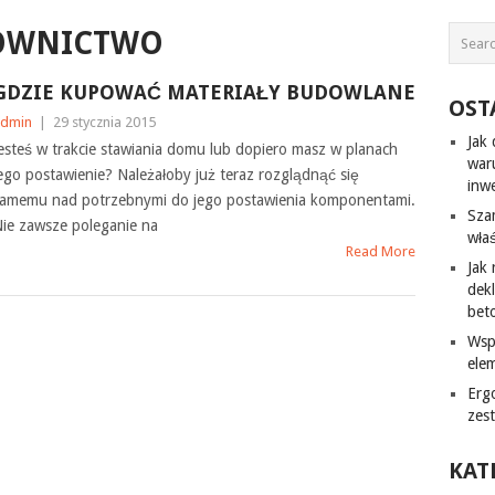
OWNICTWO
GDZIE KUPOWAĆ MATERIAŁY BUDOWLANE
OST
dmin
|
29 stycznia 2015
Jak
esteś w trakcie stawiania domu lub dopiero masz w planach
war
ego postawienie? Należałoby już teraz rozglądnąć się
inw
amemu nad potrzebnymi do jego postawienia komponentami.
Sza
ie zawsze poleganie na
wła
Read More
Jak
dek
bet
Wsp
ele
Erg
zes
KAT