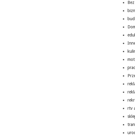
Bez 
biz
bud
Do
edu
Inn
kuli
mot
pra
Prz
rek
rek
rekr
rtv
skl
tra
uro