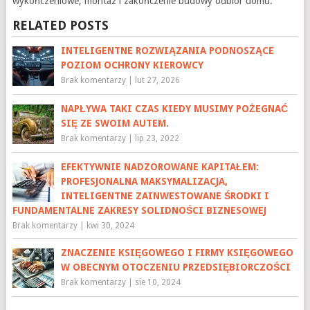
wykończeniowe, montaż i zakończenie budowy odbiór domu.
RELATED POSTS
INTELIGENTNE ROZWIĄZANIA PODNOSZĄCE
POZIOM OCHRONY KIEROWCY
Brak komentarzy
|
lut 27, 2026
NAPŁYWA TAKI CZAS KIEDY MUSIMY POŻEGNAĆ
SIĘ ZE SWOIM AUTEM.
Brak komentarzy
|
lip 23, 2022
EFEKTYWNIE NADZOROWANE KAPITAŁEM:
PROFESJONALNA MAKSYMALIZACJA,
INTELIGENTNE ZAINWESTOWANE ŚRODKI I
FUNDAMENTALNE ZAKRESY SOLIDNOŚCI BIZNESOWEJ
Brak komentarzy
|
kwi 30, 2024
ZNACZENIE KSIĘGOWEGO I FIRMY KSIĘGOWEGO
W OBECNYM OTOCZENIU PRZEDSIĘBIORCZOŚCI
Brak komentarzy
|
sie 10, 2024