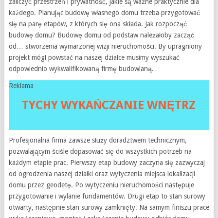
zaliczyć przestrzeń i prywatność, jakie są ważne praktycznie dla
każdego. Planując budowę własnego domu trzeba przygotować
się na parę etapów, z których się ona składa. Jak rozpocząć
budowę domu? Budowę domu od podstaw należałoby zacząć
od… stworzenia wymarzonej wizji nieruchomości. By upragniony
projekt mógł powstać na naszej działce musimy wyszukać
odpowiednio wykwalifikowaną firmę budowlaną.
Reklama
TYCHY WYKAŃCZANIE WNĘTRZ
Profesjonalna firma zawsze służy doradztwem technicznym,
pozwalającym ściśle dopasować się do wszystkich potrzeb na
każdym etapie prac. Pierwszy etap budowy zaczyna się zazwyczaj
od ogrodzenia naszej działki oraz wytyczenia miejsca lokalizacji
domu przez geodetę. Po wytyczeniu nieruchomości następuje
przygotowanie i wylanie fundamentów. Drugi etap to stan surowy
otwarty, następnie stan surowy zamknięty. Na samym finiszu prace