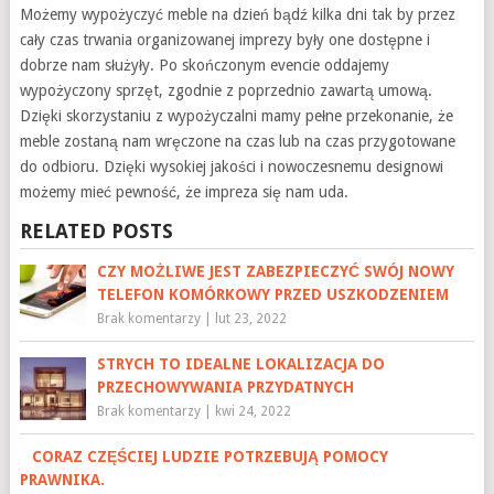
Możemy wypożyczyć meble na dzień bądź kilka dni tak by przez
cały czas trwania organizowanej imprezy były one dostępne i
dobrze nam służyły. Po skończonym evencie oddajemy
wypożyczony sprzęt, zgodnie z poprzednio zawartą umową.
Dzięki skorzystaniu z wypożyczalni mamy pełne przekonanie, że
meble zostaną nam wręczone na czas lub na czas przygotowane
do odbioru. Dzięki wysokiej jakości i nowoczesnemu designowi
możemy mieć pewność, że impreza się nam uda.
RELATED POSTS
CZY MOŻLIWE JEST ZABEZPIECZYĆ SWÓJ NOWY
TELEFON KOMÓRKOWY PRZED USZKODZENIEM
Brak komentarzy
|
lut 23, 2022
STRYCH TO IDEALNE LOKALIZACJA DO
PRZECHOWYWANIA PRZYDATNYCH
Brak komentarzy
|
kwi 24, 2022
CORAZ CZĘŚCIEJ LUDZIE POTRZEBUJĄ POMOCY
PRAWNIKA.