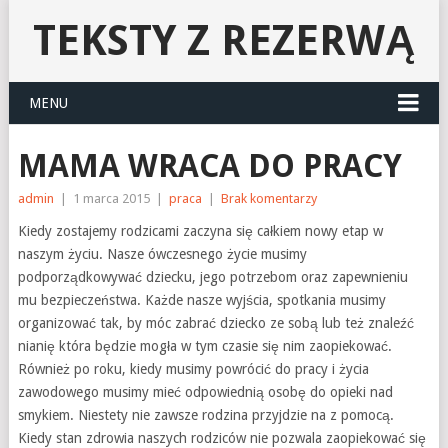
TEKSTY Z REZERWĄ
MENU
MAMA WRACA DO PRACY
admin
|
1 marca 2015
|
praca
|
Brak komentarzy
Kiedy zostajemy rodzicami zaczyna się całkiem nowy etap w
naszym życiu. Nasze ówczesnego życie musimy
podporządkowywać dziecku, jego potrzebom oraz zapewnieniu
mu bezpieczeństwa. Każde nasze wyjścia, spotkania musimy
organizować tak, by móc zabrać dziecko ze sobą lub też znaleźć
nianię która będzie mogła w tym czasie się nim zaopiekować.
Również po roku, kiedy musimy powrócić do pracy i życia
zawodowego musimy mieć odpowiednią osobę do opieki nad
smykiem. Niestety nie zawsze rodzina przyjdzie na z pomocą.
Kiedy stan zdrowia naszych rodziców nie pozwala zaopiekować się