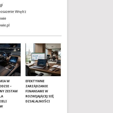
gi
osażenie Wnętrz
owie
owie.pl
MIA W
EFEKTYWNE
DZIE –
ZARZĄDZANIE
NY ZESTAW
FINANSAMI W
LA
ROZWIJAJĄCEJ SIĘ
IELI
DZIAŁALNOŚCI
ÓW