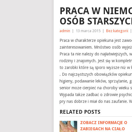
PRACA W NIEMC
OSÓB STARSZY
admin
|
13 marca 2015
|
Bez kategorii
Praca w charakterze opiekuna jest zawo
zainteresowaniem. Mnóstwo osób wyjeżd
Praca ta nie należy do najłatwiejszych,
rodziny i znajomych. Jest się w komple
to zarobki które są sporo wyższe niż w 
. Do najczęstszych obowiązków opiekun
higieny, podawanie leków, sprzątanie, g
senior może cierpieć na choroby wieku s
Wypada także zadbać o zdrowie psychic
pry nas dobrze i miał do nas zaufanie. 
RELATED POSTS
ZOBACZ INFORMACJE O
ZABIEGACH NA CIAŁO