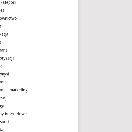
kategorii
nes
ownictwo
m
kacja
e
naria
oryzacja
ca
emysł
lama
lama i marketing
eacja
 agd
epy internetowe
nsport
da