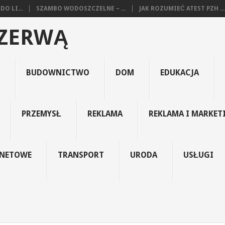
O LI...
SZAMBO WODOSZCZELNE – ...
JAK ROZUMIEĆ ATEST PZH ...
EZERWĄ
BUDOWNICTWO
DOM
EDUKACJA
PRZEMYSŁ
REKLAMA
REKLAMA I MARKET
RNETOWE
TRANSPORT
URODA
USŁUGI