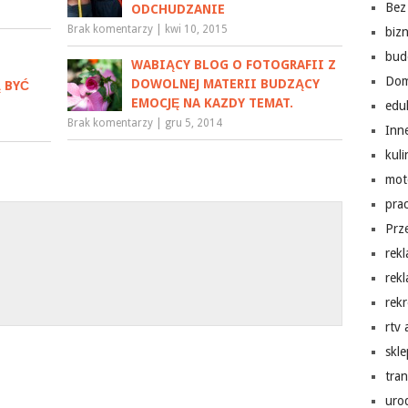
Bez 
ODCHUDZANIE
Brak komentarzy
|
kwi 10, 2015
biz
bud
WABIĄCY BLOG O FOTOGRAFII Z
Do
DOWOLNEJ MATERII BUDZĄCY
 BYĆ
EMOCJĘ NA KAZDY TEMAT.
edu
Brak komentarzy
|
gru 5, 2014
Inn
kuli
mot
pra
Prz
rek
rek
rekr
rtv
skl
tra
uro