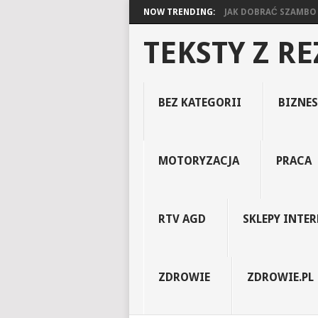
NOW TRENDING:
JAK DOBRAĆ SZAMBO D
TEKSTY Z R
BEZ KATEGORII
BIZNES
MOTORYZACJA
PRACA
RTV AGD
SKLEPY INTE
ZDROWIE
ZDROWIE.PL