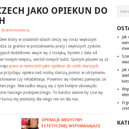
ZECH JAKO OPIEKUN DO
CH
OST
|
Brak komentarzy
Jak
dem który w ostatnich latach cieszy się coraz większym
war
ża za granice w poszukiwaniu pracy i większych zysków.
inw
 wyjazd dodatkowo wiąże się z rozłąką, byciem z dala od
Sza
tnie nowym miejscu, wśród nowych ludzi. Sporym plusem są za
wła
kraju
praca w niemczech jako opiekun do osób starszych
Jak
a przystają: opieka nad osobą starszą pomoc w utrzymaniu
dek
otowanie czy rehabilitacja. Powinno się również pamiętać że
bet
tarczego. Nierzadko wiążą się z tym kolejne obowiązki.
Wsp
zne naszego podopiecznego. To bardzo ważne by czuł się
ele
W końcu my jesteśmy dla niego nie on dla nas.
Erg
zes
OPERACJE MEDYCYNY
KAT
ESTETYCZNEJ WSPOMAGAJĄCE