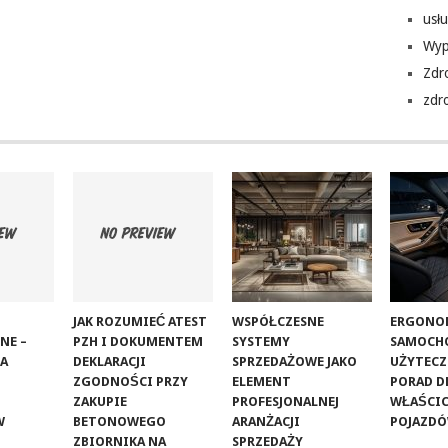
usłu
Wyp
Zdr
zdr
JAK ROZUMIEĆ ATEST
WSPÓŁCZESNE
ERGONO
NE –
PZH I DOKUMENTEM
SYSTEMY
SAMOCHO
LA
DEKLARACJI
SPRZEDAŻOWE JAKO
UŻYTECZ
ZGODNOŚCI PRZY
ELEMENT
PORAD D
ZAKUPIE
PROFESJONALNEJ
WŁAŚCIC
W
BETONOWEGO
ARANŻACJI
POJAZD
ZBIORNIKA NA
SPRZEDAŻY