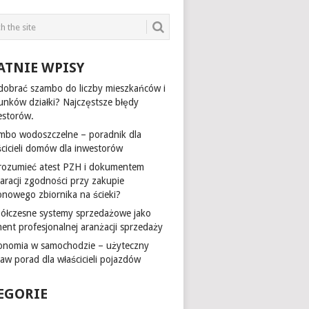
ATNIE WPISY
 dobrać szambo do liczby mieszkańców i
unków działki? Najczęstsze błędy
estorów.
mbo wodoszczelne – poradnik dla
ścicieli domów dla inwestorów
 rozumieć atest PZH i dokumentem
laracji zgodności przy zakupie
onowego zbiornika na ścieki?
ółczesne systemy sprzedażowe jako
ment profesjonalnej aranżacji sprzedaży
onomia w samochodzie – użyteczny
taw porad dla właścicieli pojazdów
EGORIE