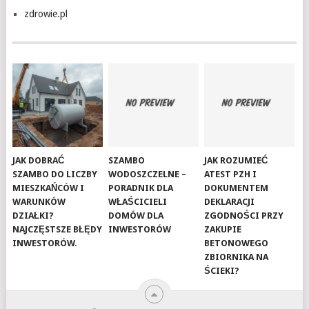
zdrowie.pl
JAK DOBRAĆ
SZAMBO
JAK ROZUMIEĆ
SZAMBO DO LICZBY
WODOSZCZELNE –
ATEST PZH I
MIESZKAŃCÓW I
PORADNIK DLA
DOKUMENTEM
WARUNKÓW
WŁAŚCICIELI
DEKLARACJI
DZIAŁKI?
DOMÓW DLA
ZGODNOŚCI PRZY
NAJCZĘSTSZE BŁĘDY
INWESTORÓW
ZAKUPIE
INWESTORÓW.
BETONOWEGO
ZBIORNIKA NA
ŚCIEKI?