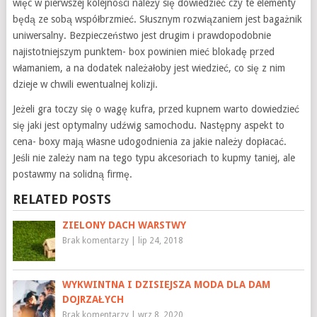
więc w pierwszej kolejności należy się dowiedzieć czy te elementy
będą ze sobą współbrzmieć. Słusznym rozwiązaniem jest bagażnik
uniwersalny. Bezpieczeństwo jest drugim i prawdopodobnie
najistotniejszym punktem- box powinien mieć blokadę przed
włamaniem, a na dodatek należałoby jest wiedzieć, co się z nim
dzieje w chwili ewentualnej kolizji.
Jeżeli gra toczy się o wagę kufra, przed kupnem warto dowiedzieć
się jaki jest optymalny udźwig samochodu. Następny aspekt to
cena- boxy mają własne udogodnienia za jakie należy dopłacać.
Jeśli nie zależy nam na tego typu akcesoriach to kupmy taniej, ale
postawmy na solidną firmę.
RELATED POSTS
ZIELONY DACH WARSTWY
Brak komentarzy
|
lip 24, 2018
WYKWINTNA I DZISIEJSZA MODA DLA DAM
DOJRZAŁYCH
Brak komentarzy
|
wrz 8, 2020