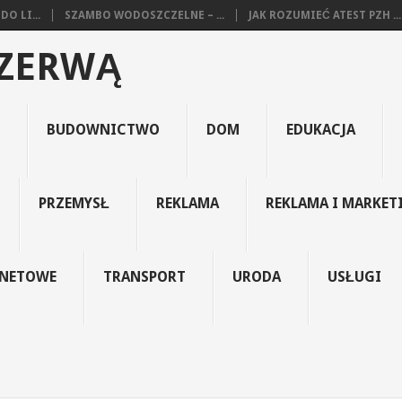
O LI...
SZAMBO WODOSZCZELNE – ...
JAK ROZUMIEĆ ATEST PZH ...
EZERWĄ
BUDOWNICTWO
DOM
EDUKACJA
PRZEMYSŁ
REKLAMA
REKLAMA I MARKET
RNETOWE
TRANSPORT
URODA
USŁUGI