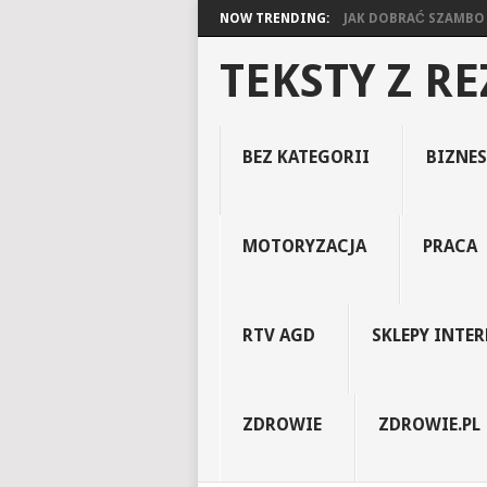
NOW TRENDING:
JAK DOBRAĆ SZAMBO D
TEKSTY Z R
BEZ KATEGORII
BIZNES
MOTORYZACJA
PRACA
RTV AGD
SKLEPY INTE
ZDROWIE
ZDROWIE.PL