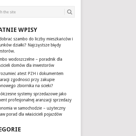
ATNIE WPISY
 dobrać szambo do liczby mieszkańców i
unków działki? Najczęstsze błędy
estorów.
mbo wodoszczelne – poradnik dla
ścicieli domów dla inwestorów
 rozumieć atest PZH i dokumentem
laracji zgodności przy zakupie
onowego zbiornika na ścieki?
ółczesne systemy sprzedażowe jako
ment profesjonalnej aranżacji sprzedaży
onomia w samochodzie – użyteczny
taw porad dla właścicieli pojazdów
EGORIE