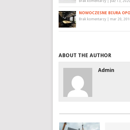
Brak komentarzy
|
paź 13, 202
NOWOCZESNE BIURA OP
Brak komentarzy
|
mar 20, 201
ABOUT THE AUTHOR
Admin