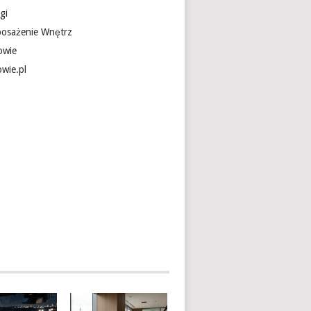
gi
osażenie Wnętrz
owie
owie.pl