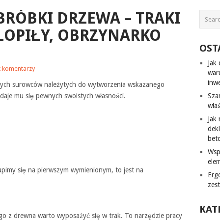
RÓBKI DRZEWA – TRAKI
LOPIŁY, OBRZYNARKO
OST
Jak
k komentarzy
war
inw
rnych surowców należytych do wytworzenia wskazanego
daje mu się pewnych swoistych własności.
Sza
wła
Jak
dek
bet
Wsp
ele
kupimy się na pierwszym wymienionym, to jest na
Erg
zes
KAT
go z drewna warto wyposażyć się w trak. To narzędzie pracy