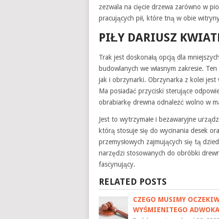
zezwala na cięcie drzewa zarówno w pio
pracujących pił, które tną w obie witryny
PIŁY DARIUSZ KWI
Trak jest doskonałą opcją dla mniejszyc
budowlanych we własnym zakresie. Ten 
jak i obrzynarki. Obrzynarka z kolei j
Ma posiadać przyciski sterujące odpow
obrabiarkę drewna odnaleźć wolno w mały
Jest to wytrzymałe i bezawaryjne urządz
którą stosuje się do wycinania desek or
przemysłowych zajmujących się tą dzied
narzędzi stosowanych do obróbki drewna
fascynujący.
RELATED POSTS
CZEGO MUSIMY OCZEKI
WYŚMIENITEGO ADWOKA