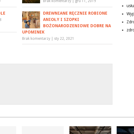
0
Brak komentarzy
|
gru 11, 2019
usłu
OLE
DREWNIANE RĘCZNIE ROBIONE
Wyp
ANIOŁY I SZOPKI
8
Zdr
BOŻONARODZENIOWE DOBRE NA
zdr
UPOMINEK
Brak komentarzy
|
sty 22, 2021