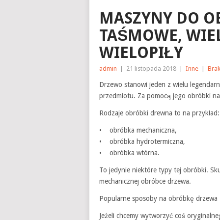
MASZYNY DO OB
TAŚMOWE, WIE
WIELOPIŁY
admin
|
21 listopada 2018
|
Inne
|
Bra
Drzewo stanowi jeden z wielu legenda
przedmiotu. Za pomocą jego obróbki na
Rodzaje obróbki drewna to na przykład:
• obróbka mechaniczna,
• obróbka hydrotermiczna,
• obróbka wtórna.
To jedynie niektóre typy tej obróbki. S
mechanicznej obróbce drzewa.
Popularne sposoby na obróbkę drzewa
Jeżeli chcemy wytworzyć coś oryginalne