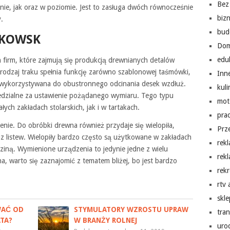
Bez 
nie, jak oraz w poziomie. Jest to zasługa dwóch równocześnie
biz
.
bud
ATKOWSK
Do
edu
h firm, które zajmują się produkcją drewnianych detalów
rodzaj traku spełnia funkcję zarówno szablonowej taśmówki,
Inn
est wykorzystywana do obustronnego odcinania desek wzdłuż.
kuli
iedzialne za ustawienie pożądanego wymiaru. Tego typu
mot
ch zakładach stolarskich, jak i w tartakach.
pra
enie. Do obróbki drewna również przydaje się wielopiła,
Prz
az listew. Wielopiły bardzo często są użytkowane w zakładach
rek
ziną. Wymienione urządzenia to jedynie jedne z wielu
rek
, warto się zaznajomić z tematem bliżej, bo jest bardzo
rekr
rtv
skl
WAĆ OD
STYMULATORY WZROSTU UPRAW
tra
TA?
W BRANŻY ROLNEJ
uro