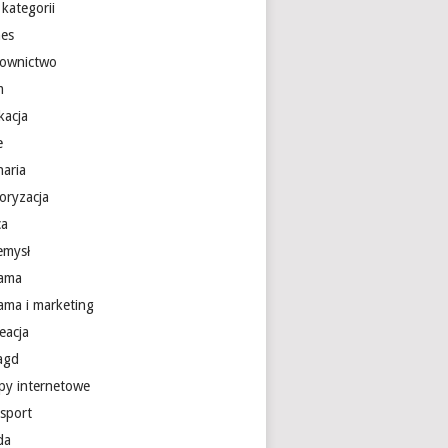
kategorii
nes
ownictwo
m
kacja
e
naria
oryzacja
ca
emysł
lama
lama i marketing
eacja
 agd
epy internetowe
nsport
da