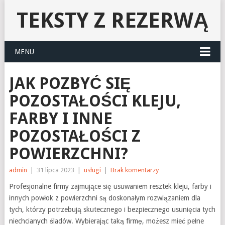
TEKSTY Z REZERWĄ
MENU
JAK POZBYĆ SIĘ
POZOSTAŁOŚCI KLEJU,
FARBY I INNE
POZOSTAŁOŚCI Z
POWIERZCHNI?
admin
|
31 lipca 2023
|
usługi
|
Brak komentarzy
Profesjonalne firmy zajmujące się usuwaniem resztek kleju, farby i
innych powłok z powierzchni są doskonałym rozwiązaniem dla
tych, którzy potrzebują skutecznego i bezpiecznego usunięcia tych
niechcianych śladów. Wybierając taką firmę, możesz mieć pełne