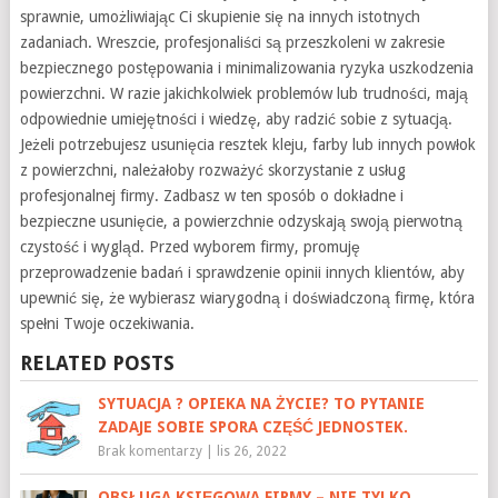
sprawnie, umożliwiając Ci skupienie się na innych istotnych
zadaniach. Wreszcie, profesjonaliści są przeszkoleni w zakresie
bezpiecznego postępowania i minimalizowania ryzyka uszkodzenia
powierzchni. W razie jakichkolwiek problemów lub trudności, mają
odpowiednie umiejętności i wiedzę, aby radzić sobie z sytuacją.
Jeżeli potrzebujesz usunięcia resztek kleju, farby lub innych powłok
z powierzchni, należałoby rozważyć skorzystanie z usług
profesjonalnej firmy. Zadbasz w ten sposób o dokładne i
bezpieczne usunięcie, a powierzchnie odzyskają swoją pierwotną
czystość i wygląd. Przed wyborem firmy, promuję
przeprowadzenie badań i sprawdzenie opinii innych klientów, aby
upewnić się, że wybierasz wiarygodną i doświadczoną firmę, która
spełni Twoje oczekiwania.
RELATED POSTS
SYTUACJA ? OPIEKA NA ŻYCIE? TO PYTANIE
ZADAJE SOBIE SPORA CZĘŚĆ JEDNOSTEK.
Brak komentarzy
|
lis 26, 2022
OBSŁUGA KSIĘGOWA FIRMY – NIE TYLKO