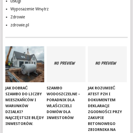
usługi
Wyposażenie Wnętrz
Zdrowie
zdrowie.pl
JAK DOBRAĆ
SZAMBO
JAK ROZUMIEĆ
SZAMBO DO LICZBY
WODOSZCZELNE –
ATEST PZH I
MIESZKAŃCÓW I
PORADNIK DLA
DOKUMENTEM
WARUNKÓW
WŁAŚCICIELI
DEKLARACJI
DZIAŁKI?
DOMÓW DLA
ZGODNOŚCI PRZY
NAJCZĘSTSZE BŁĘDY
INWESTORÓW
ZAKUPIE
INWESTORÓW.
BETONOWEGO
ZBIORNIKA NA