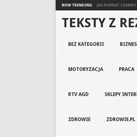
NOW TRENDING:
JAK DOBRAĆ SZAMBO D
TEKSTY Z R
BEZ KATEGORII
BIZNES
MOTORYZACJA
PRACA
RTV AGD
SKLEPY INTE
ZDROWIE
ZDROWIE.PL