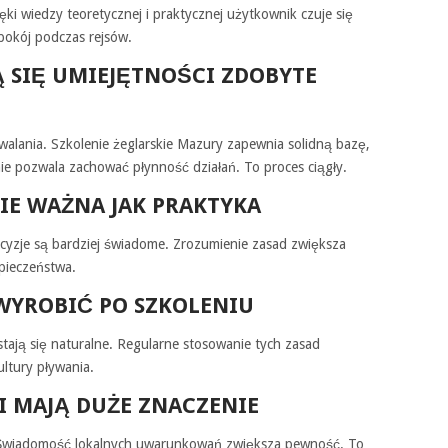
ki wiedzy teoretycznej i praktycznej użytkownik czuje się
spokój podczas rejsów.
 SIĘ UMIEJĘTNOŚCI ZDOBYTE
alania. Szkolenie żeglarskie Mazury zapewnia solidną bazę,
nie pozwala zachować płynność działań. To proces ciągły.
NIE WAŻNA JAK PRAKTYKA
ecyzje są bardziej świadome. Zrozumienie zasad zwiększa
pieczeństwa.
WYROBIĆ PO SZKOLENIU
tają się naturalne. Regularne stosowanie tych zasad
ltury pływania.
I MAJĄ DUŻE ZNACZENIE
i. Świadomość lokalnych uwarunkowań zwiększa pewność. To