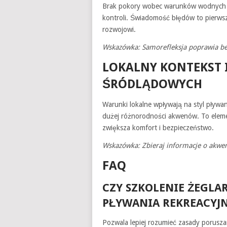
Brak pokory wobec warunków wodnych p
kontroli. Świadomość błędów to pierwszy
rozwojowi.
Wskazówka: Samorefleksja poprawia be
LOKALNY KONTEKST 
ŚRÓDLĄDOWYCH
Warunki lokalne wpływają na styl pływan
dużej różnorodności akwenów. To eleme
zwiększa komfort i bezpieczeństwo.
Wskazówka: Zbieraj informacje o akwe
FAQ
CZY SZKOLENIE ŻEGLA
PŁYWANIA REKREACYJ
Pozwala lepiej rozumieć zasady poruszan