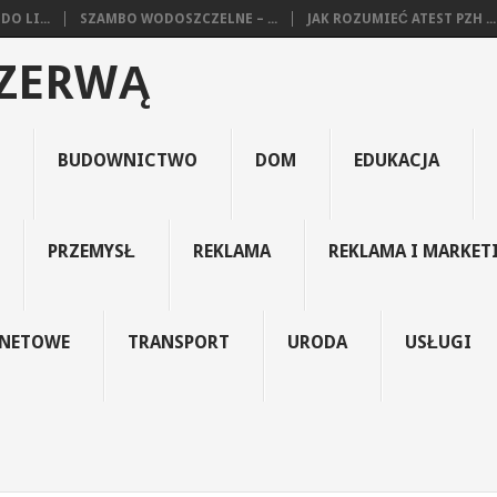
O LI...
SZAMBO WODOSZCZELNE – ...
JAK ROZUMIEĆ ATEST PZH ...
EZERWĄ
BUDOWNICTWO
DOM
EDUKACJA
PRZEMYSŁ
REKLAMA
REKLAMA I MARKET
RNETOWE
TRANSPORT
URODA
USŁUGI