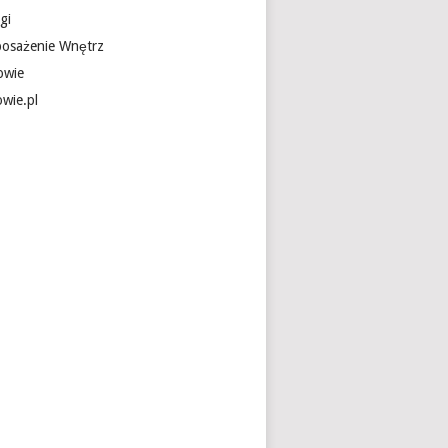
gi
osażenie Wnętrz
owie
owie.pl