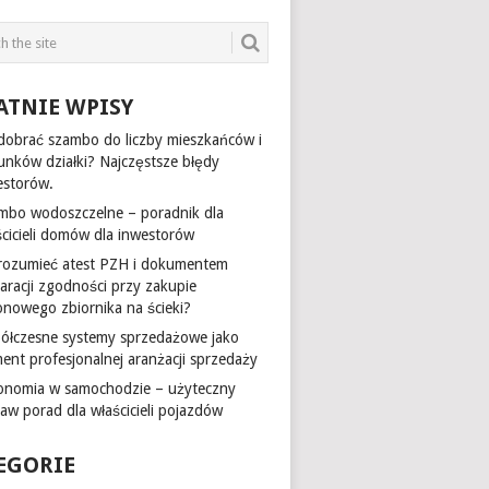
ATNIE WPISY
 dobrać szambo do liczby mieszkańców i
unków działki? Najczęstsze błędy
estorów.
mbo wodoszczelne – poradnik dla
ścicieli domów dla inwestorów
 rozumieć atest PZH i dokumentem
laracji zgodności przy zakupie
onowego zbiornika na ścieki?
ółczesne systemy sprzedażowe jako
ment profesjonalnej aranżacji sprzedaży
onomia w samochodzie – użyteczny
taw porad dla właścicieli pojazdów
EGORIE