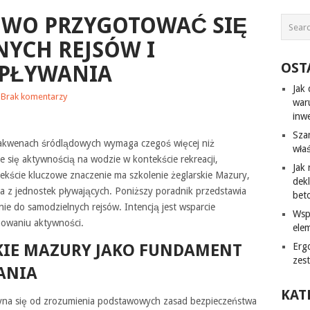
OWO PRZYGOTOWAĆ SIĘ
YCH REJSÓW I
OST
 PŁYWANIA
Jak
Brak komentarzy
war
inw
Sza
akwenach śródlądowych wymaga czegoś więcej niż
wła
e się aktywnością na wodzie w kontekście rekreacji,
Jak
ekście kluczowe znaczenie ma szkolenie żeglarskie Mazury,
dek
a z jednostek pływających. Poniższy poradnik przedstawia
bet
e do samodzielnych rejsów. Intencją jest wsparcie
Wsp
nowaniu aktywności.
ele
KIE MAZURY JAKO FUNDAMENT
Erg
zes
ANIA
KAT
yna się od zrozumienia podstawowych zasad bezpieczeństwa