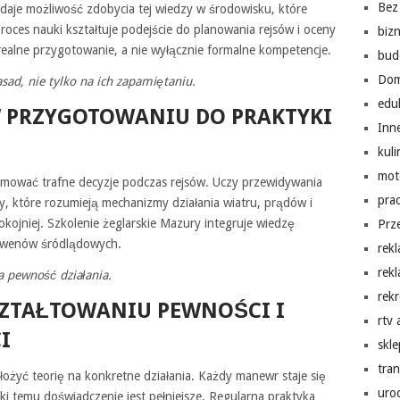
Bez 
y daje możliwość zdobycia tej wiedzy w środowisku, które
oces nauki kształtuje podejście do planowania rejsów i oceny
biz
realne przygotowanie, a nie wyłącznie formalne kompetencje.
bud
Do
ad, nie tylko na ich zapamiętaniu.
edu
W PRZYGOTOWANIU DO PRAKTYKI
Inn
kuli
mot
jmować trafne decyzje podczas rejsów. Uczy przewidywania
pra
y, które rozumieją mechanizmy działania wiatru, prądów i
okojniej. Szkolenie żeglarskie Mazury integruje wiedzę
Prz
akwenów śródlądowych.
rek
rek
 pewność działania.
rekr
SZTAŁTOWANIU PEWNOŚCI I
rtv
I
skl
tra
ożyć teorię na konkretne działania. Każdy manewr staje się
uro
ęki temu doświadczenie jest pełniejsze. Regularna praktyka