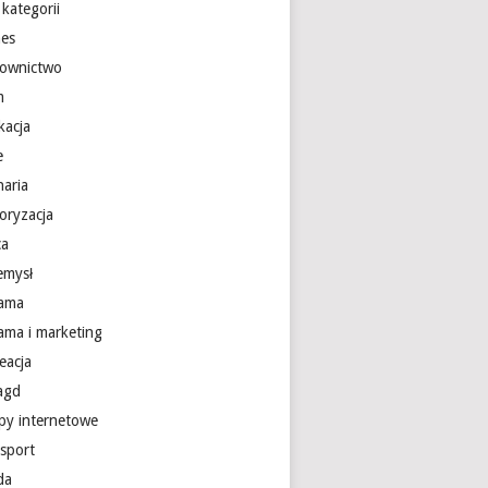
kategorii
nes
ownictwo
m
kacja
e
naria
oryzacja
ca
emysł
lama
lama i marketing
eacja
 agd
epy internetowe
nsport
da